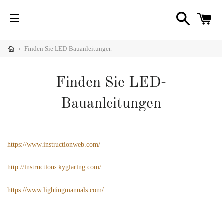
SUCHE
W
SEITENNAVIGATION
nü
imieren
›
Finden Sie LED-Bauanleitungen
Diy
C
nü
imieren
Finden Sie LED-
igner
nü
Bauanleitungen
Diy
imieren
hrichten
https://www.instructionweb.com/
http://instructions.kyglaring.com/
https://www.lightingmanuals.com/
nü
imieren
fe