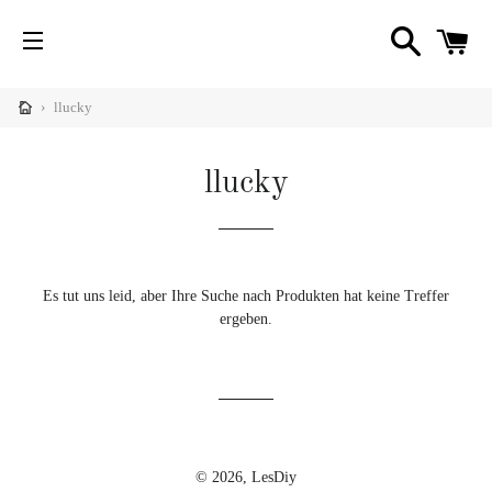
SUCHE
W
SEITENNAVIGATION
nü
imieren
›
llucky
Diy
C
nü
imieren
llucky
igner
nü
Diy
imieren
hrichten
Es tut uns leid, aber Ihre Suche nach Produkten hat keine Treffer
ergeben.
nü
imieren
© 2026,
LesDiy
fe