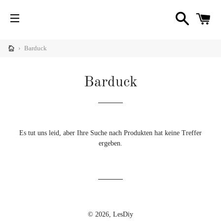
SUCHE
W
SEITENNAVIGATION
nü
imieren
›
Barduck
Diy
C
nü
imieren
Barduck
igner
nü
Diy
imieren
hrichten
Es tut uns leid, aber Ihre Suche nach Produkten hat keine Treffer
ergeben.
nü
imieren
© 2026,
LesDiy
fe