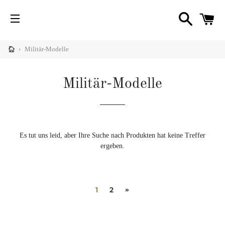
SUCHE
W
SEITENNAVIGATION
nü
imieren
›
Militär-Modelle
Diy
C
nü
imieren
Militär-Modelle
igner
nü
Diy
imieren
hrichten
Es tut uns leid, aber Ihre Suche nach Produkten hat keine Treffer
ergeben.
1
2
»
nü
imieren
fe