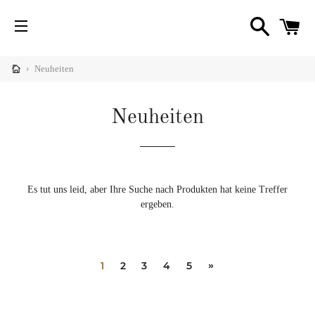
SUCHE
W
SEITENNAVIGATION
nü
imieren
›
Neuheiten
Diy
C
nü
imieren
Neuheiten
igner
nü
Diy
imieren
hrichten
Es tut uns leid, aber Ihre Suche nach Produkten hat keine Treffer
ergeben.
1
2
3
4
5
»
nü
imieren
fe